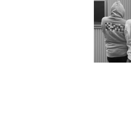
k
r
e
共
有