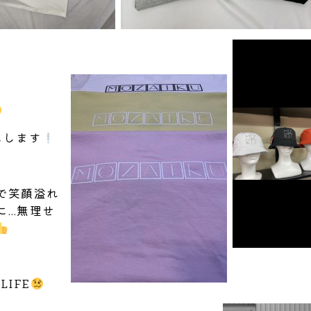
にします
で笑顔溢れ
に…無理せ
LIFE