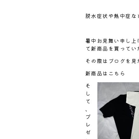
脱水症状や熱中症な
暑中お見舞い申し上
て新商品を買ってい
その際はブログを見
新商品はこちら
そ
し
て
、
プ
レ
ゼ