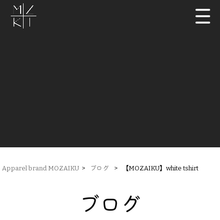
Apparel brand MOZAIKU
>
ブログ
>
【MOZAIKU】white tshirt
ブログ